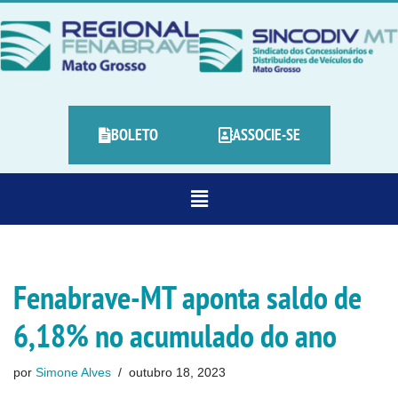
Pular
para
o
conteúdo
BOLETO
ASSOCIE-SE
Fenabrave-MT aponta saldo de
6,18% no acumulado do ano
por
Simone Alves
outubro 18, 2023