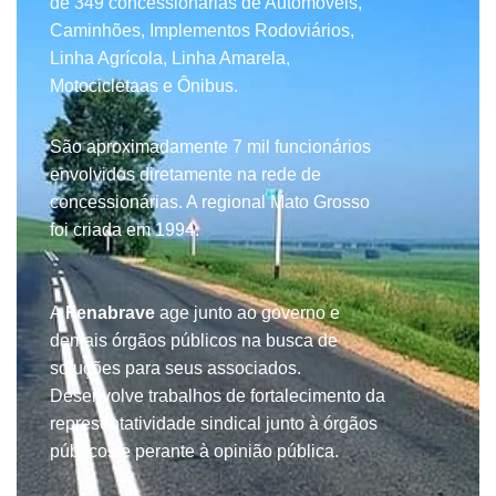
de 349 concessionárias de Automóveis,
Caminhões, Implementos Rodoviários,
Linha Agrícola, Linha Amarela,
Motocicletaas e Ônibus.
​São aproximadamente 7 mil funcionários
envolvidos diretamente na rede de
concessionárias. A regional Mato Grosso
foi criada em 1994.
A
Fenabrave
age junto ao governo e
demais órgãos públicos na busca de
soluções para seus associados.
Desenvolve trabalhos de fortalecimento da
representatividade sindical junto à órgãos
públicos e perante à opinião pública.