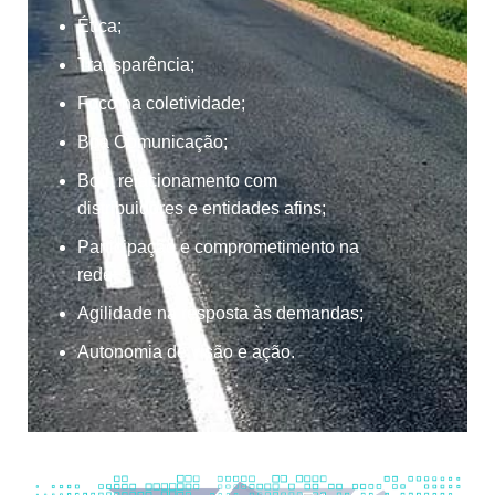
Ética;
Transparência;
Foco na coletividade;
Boa Comunicação;
Bom relacionamento com
distribuidores e entidades afins;
Participação e comprometimento na
rede;
Agilidade na resposta às demandas;
Autonomia de visão e ação.