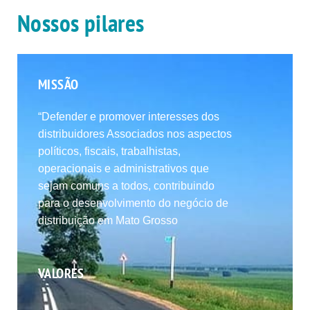
Nossos pilares
MISSÃO
“Defender e promover interesses dos
distribuidores Associados nos aspectos
políticos, fiscais, trabalhistas,
operacionais e administrativos que
sejam comuns a todos, contribuindo
para o desenvolvimento do negócio de
distribuição em Mato Grosso
VALORES